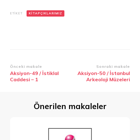
ETIKET
KITAPÇIKLARIMIZ
Yazı
Önceki makale
Sonraki makale
Aksiyon-49 / İstiklal
Aksiyon-50 / İstanbul
dolaşımı
Caddesi – 1
Arkeoloji Müzeleri
Önerilen makaleler