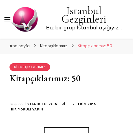
İstanbul
Gezginleri
Biz bir grup İstanbul aşığıyız…
Ana sayfa
Kitapçıklarımız
Kitapçıklarımız: 50
KITAPÇIKLARIMIZ
Kitapçıklarımız: 50
Geliştirici
ISTANBULGEZGINLERI
23 EKIM 2015
KITAPÇIKLARIMIZ:
BIR YORUM YAPIN
50
IÇIN